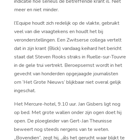
indicatie hoe serieus de betreffende krant is. Niet
meer en niet minder.
l’Equipe houdt zich redelijk op de vlakte, gebruikt
veel van die vraagtekens en houdt het bij
veronderstellingen. Een Zwitserse collega vertelt
dat in zijn krant (Blick) vandaag keihard het bericht
staat dat Steven Rooks straks in Ruelle-sur-Touvre
in de gele trui vertrekt. Beroepsernst wordt in het
gevecht van honderden opgejaagde journalisten
om ‘Het Grote Nieuws’ blijkbaar niet overal gelijk
ingeschat.
Het Mercure-hotel, 9.10 uur. Jan Gisbers ligt nog
op bed. Met grote wallen onder zijn ogen doet hij
open. De ploegleider van Gert-Jan Theunisse
beweert nog steeds nergens van te weten.
,,Bovendien’’, zegt hij, ,,áls het gerucht waar blijkt te