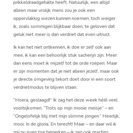
prikkeldraadgehalte heeft. Natuurlijk, een altijd
alleen maar vrolijk mens zou je ook een
oppervlakkig wezen kunnen noemen, toch weiger
ik, zoals sommigen blijkbaar doen, te geloven dat
geluk niet meer is dan verdriet dat even uitrust.
Ik kan het niet ontkennen, ik doe er zelf ook aan
mee, ik kan een behoorlijk stuk sacherijn zijn. Meer
dan eens moet ik mijzelf tot de orde roepen. Maar
er zijn momenten dat je niet alleen jezelf, maar ook
je directe omgeving tekort doet door in een soort
verdrietmodus te blijven staan.
“Hoera, geslaagd!” Ik zag het deze week héél veel
voorbijkomen. “Trots op mijn mooie meisje” – en
“Ongelofelijk blij met mijn slimme jongen.” Heerlijk,
mooi. In de gloria. En terecht! Maar – en daar wil ik
mij nu even toe beperken – ik zag ook reacties