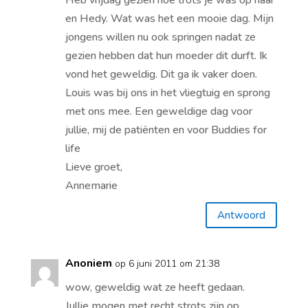
Heb vrijdag gezien hoe trots je was op haar
en Hedy. Wat was het een mooie dag. Mijn
jongens willen nu ook springen nadat ze
gezien hebben dat hun moeder dit durft. Ik
vond het geweldig. Dit ga ik vaker doen.
Louis was bij ons in het vliegtuig en sprong
met ons mee. Een geweldige dag voor
jullie, mij de patiënten en voor Buddies for
life
Lieve groet,
Annemarie
Antwoord
Anoniem
op 6 juni 2011 om 21:38
wow, geweldig wat ze heeft gedaan.
Jullie mogen met recht strots zijn op